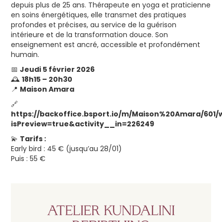
depuis plus de 25 ans. Thérapeute en yoga et praticienne
en soins énergétiques, elle transmet des pratiques
profondes et précises, au service de la guérison
intérieure et de la transformation douce. Son
enseignement est ancré, accessible et profondément
humain.
📅
Jeudi 5 février 2026
🕰
18h15 – 20h30
📍
Maison Amara
🔗
https://backoffice.bsport.io/m/Maison%20Amara/601/
isPreview=true&activity__in=226249
💫
Tarifs :
Early bird : 45 € (jusqu’au 28/01)
Puis : 55 €